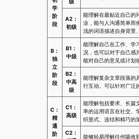
级
学
能理解在最贴近自己的
阶
A2：
业，能与人沟通简单而
段
初级
浅的词语描述自身背景
能理解自己在工作、学
B1：
B：
况，也可以对于自己感
中级
独
能对自己的意见或计划
立
B2：
阶
能理解复杂文章段落的
中高
段
行互动。可以针对广泛
级
能理解包括要求、长篇
C1：
C：
率的运用语言在社交、
高级
精
织形式、连结和精巧的
通
C2：
阶
能够轻易理解任何吸收