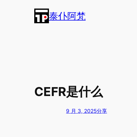
跳
泰仆阿梵
至
内
容
CEFR是什么
9 月 3, 2025
分享