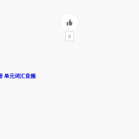
0
册 单元词汇音频