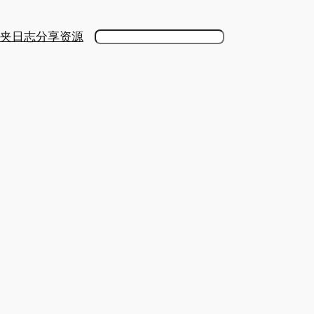
夹
日志
分享
资源
搜
索