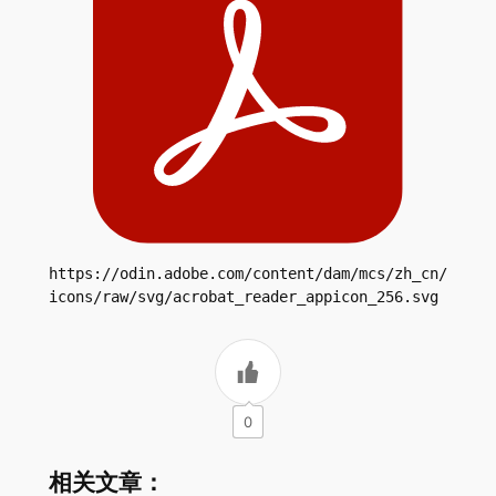
https://odin.adobe.com/content/dam/mcs/zh_cn/
icons/raw/svg/acrobat_reader_appicon_256.svg
0
相关文章：