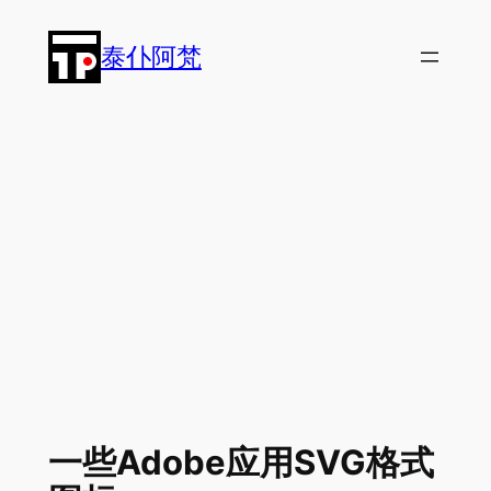
跳
至
泰仆阿梵
内
容
一些Adobe应用SVG格式