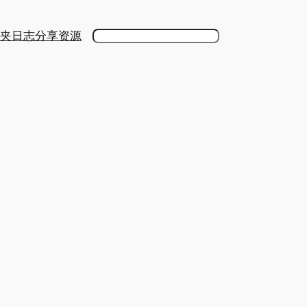
夹
日志
分享
资源
搜
索