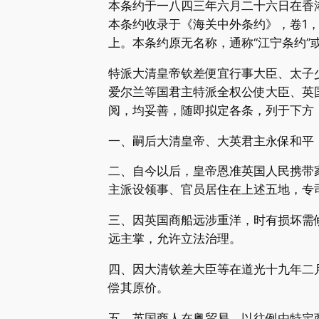
本条约于一八四三年六月二十六日在香
本条约收录于《海关中外条约》，卷1，
上。本条约原无名称，通称“江宁条约”或
特派大清皇帝钦差便宜行事大臣、太子
爱尔兰等国君主特派全权公使大臣、英
阅，均妥善，随即拟定各条，列于下方
一、嗣后大清皇帝、大英君主永保和平
二、自今以后，皇帝恩准英国人民携带
主派设领事、官员居住在上述五地，专
三、因英国商船远涉重洋，时有损坏需
远主掌，允许立法治理。
四、因大清钦差大臣等在道光十九年二
偿其原价。
五、英国商人在粤贸易，以往例由特定