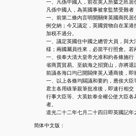
一、凡係中國人，前在英人所㨿之邑居
凡係中國人，為英國事被拿監禁受難者
一、前第二條內言明開關俾英國商民居
例交納；今又議定，英國貨物自在某港
加税不過分。
一、議定英國住中國之總管大員，與大
様；兩國屬員徃來，必當平行照會。若
一、俟奉大清大皇帝允准和約各條施行
省商賈貿易。至鎮海之招寶山，亦將退
前議各海口均已開闗俾英人通商後，即
一、以上各條均闗議和要約，應俟大臣
君主各用硃筆親筆批准後，即速行相交
行事大臣等、大英欽奉全權公使大臣各
者。
道光二十二年七月二十四日即英國記年
简体中文版：