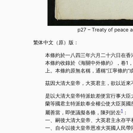
p27 – Treaty of peace 
繁体中文（原）版：
本條約於一八四三年六月二十六日在香
本條約收錄於《海關中外條約》，卷1，
上。本條約原無名稱，通稱“江寧條約”或
茲因大清大皇帝，大英君主，欲以近來
是以大清大皇帝特派欽差便宜行事大臣
蘭等國君主特派欽奉全權公使大臣英國
1
屬善當，即便議擬各條，陳列於左
：
一、嗣後大清大皇帝、大英君主永存平
一、自今以後大皇帝恩准大英國人民帶