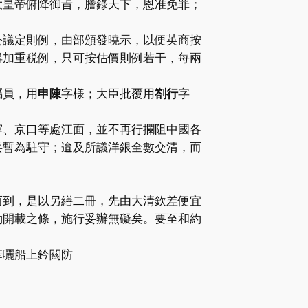
大皇帝俯降御㫖，謄錄天下，恩准免罪；
公議定則例，由部頒發曉示，以便英商按
得加重税例，只可按估價則例若干，每兩
屬員，用
申陳
字様；大臣批覆用
劄行
字
寕、京口等處江面，並不再行攔阻中國各
兵暫為駐守；迨及所議洋銀全數交清，而
而到，是以另繕二冊，先由大清欽差便宜
約開載之條，施行妥辦無礙矣。要至和約
華囇船上鈐闗防