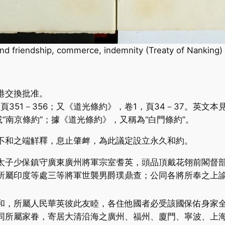
and friendship, commerce, indemnity (Treaty of Nanking) 
港交換批准。
頁351－356；又《道光條約》，卷1，頁34－37。英文
“南京條約”；據《道光條約》，又稱為“白門條約”。
不和之端觧釋，息止肇衅，為此議定設立永久和約。
太子少保鎮守廣東廣州將軍宗室耆英，頭品頂戴花翎前閣督
所屬印度等處三等將軍世襲男爵璞鼎查；公同各將所奉之上
和，所屬人民華英彼此友睦，各住他國者必受該國保佑身家
同所屬家眷，寄居大清沿海之廣州、福州、廈門、寧波、上