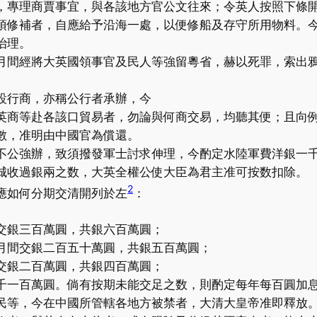
，專理商賈事宜，與各該地方官公文往來；令英人按照下條
須修補者，自應給予沿海一處，以便修船及存守所用物料。
治理。
月間經將大英國領事官及民人等強留粵省，赫以死罪，索出
設行商，亦稱公行者承辦，今
英商等赴各該口貿易者，勿論與何商交易，均聽其便；且向
數，准明由中國官為償還。
不公強辦，致須撥發軍士討求伸理，今酌定水陸軍費洋銀一
城收過銀兩之数，大英全權公使大臣為君主准可按数扣除。
2
應如何分期交清開列於左
：
交銀三百萬圓，共銀六百萬圓；
月間交銀二百五十萬圓，共銀五百萬圓；
交銀二百萬圓，共銀四百萬圓；
千一百萬圓。倘有按期未能交足之数，則酌定每年每百圓加
民等，今在中國所管轄各地方被禁者，大清大皇帝准即釋放