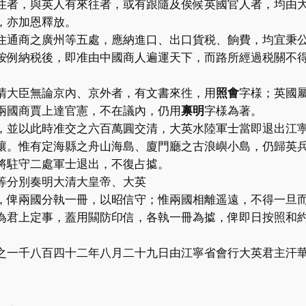
住者，與英人有來往者，或有跟隨及俟候英國官人者，均由
，亦加恩釋放。
住通商之廣州等五處，應納進口、出口貨税、餉費，均宜秉
按例納税後，即准由中國商人遍運天下，而路所經過税關不
清大臣無論京內、京外者，有文書來徃，用
照㑹
字様；英國
兩國商賈上達官憲，不在議內，仍用
禀明
字様為著。
，並以此時准交之六百萬圓交清，大英水陸軍士當即退出江
讓。惟有定海縣之舟山海島、廈門廳之古浪嶼小島，仍歸英
將駐守二處軍士退出，不復占㨿。
等分別奏明大清大皇帝、大英
，俾兩國分執一冊，以昭信守；惟兩國相離遥遠，不得一旦
為君上定事，蓋用闗防印信，各執一冊為㨿，俾即日按照和
之一千八百四十二年八月二十九日由江寧省會行大英君主汗