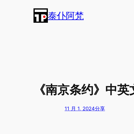
跳
泰仆阿梵
至
内
容
《南京条约》中英
11 月 1, 2024
分享