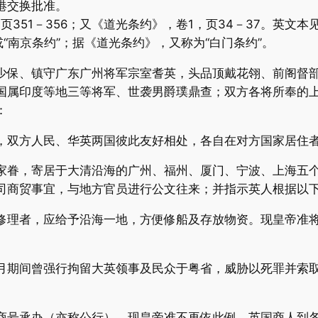
港交换批准。
页351－356；又《道光条约》，卷1，页34－37。英文
“南京条约”；据《道光条约》，又称为“白门条约”。
少保、镇守广东广州将军宗室耆英，头品顶戴花翎、前阁督
国属印度等地三等将军、世袭男爵璞鼎查；双方各将所奉的
：
，双方人民、华英两国彼此友好相处，各自在对方国家居住
家眷，寄居于大清沿海的广州、福州、厦门、宁波、上海五
司商贸事宜，与地方官员进行公文往来；并指示英人根据以
修理者，应给予沿海一地，方便修船及存放物资。现皇帝准
月期间曾强行拘留大英领事及民众于粤省，威胁以死罪并索
商号承办（亦称公行），现皇帝准不再依此例，英国商人到