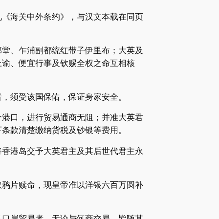
本见《海关中外条约》，与汉文本载在同页
部堂、乍浦副都统红带子伊里布；大英及
上谕、便宜行事及钦赐全权之命互相核
者，须受该国保佑，保证身家安全。
个港口，进行贸易通商无阻；并准大英君
下条款清楚缴纳货税及钞银等费用。
将香港岛交予大英君主及其后世代君主永
取鸦片赎命，现皇帝准以洋银六百万圆补
各口岸贸易者，无论与何商交易，皆随其