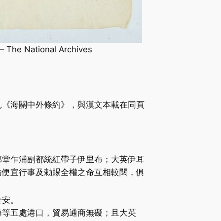
– The National Archives
本見《海關中外條約》，與漢文本載在同頁
部堂乍浦副都統紅帶子伊里布；大英伊耳
諭便宜行事及勅賜全權之命互相較閱，俱
全安。
海等五處港口，貿易通商無礙；且大英