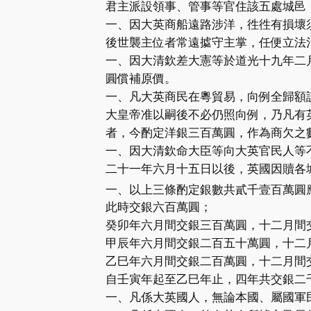
君主派設領事、管事等官住該五處城邑
一、因大英商船遠路涉洋，徃徃有損壞
後世襲主位者常遠㨿守主掌，任便立法
一、因大清欽差大憲等於道光十九年二
圓償補原價。
一、凡大英商民在粵貿易，向例全歸額
大皇帝准以嗣後不必仍照向例，乃凡有
者，今酌定洋銀三百萬圓，作為商欠之
一、因大清欽命大臣等向大英官民人等
二十一年六月十五日以後，英國因贖各
一、以上三條酌定銀數共貳千壹百萬圓
此時交銀六百萬圓；
癸卯年六月間交銀三百萬圓，十二月間
甲辰年六月間交銀二百五十萬圓，十二
乙巳年六月間交銀二百萬圓，十二月間
自壬寅年起至乙巳年止，四年共交銀二
一、凡係大英國人，無論本國、屬國軍