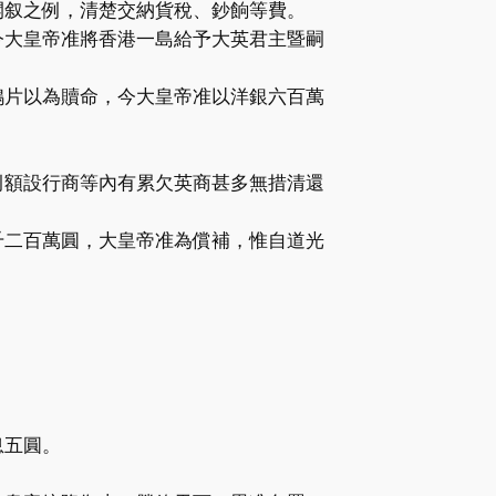
開叙之例，清楚交納貨稅、鈔餉等費。
今大皇帝准將香港一島給予大英君主暨嗣
鴉片以為贖命，今大皇帝准以洋銀六百萬
例額設行商等內有累欠英商甚多無措清還
千二百萬圓，大皇帝准為償補，惟自道光
息五圓。
。