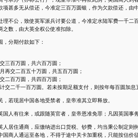
款项甚多无从偿还，今准定三百万圆银，作为欠款偿还，由
处理不公，致使英军派兵讨要公道，今准定水陆军费一千二
两之数，由大英全权公使准扣除。
圆，分期付款如下：
交三百万圆，共六百万圆；
月再交二百五十万圆，共五百万圆；
交二百万圆，共四百万圆；
计交二千一百万圆。若未按期足额支付，则按年每百圆加息
民，若现居中国各地受禁者，皇帝准其立即释放。
英国人有往来，或跟随英官者，皇帝恩准免罪；凡因英国事
英人居住通商，应缴纳进出口货税、钞费，均当秉公制定则
中国商人通运至各地，不得于途中关卡加重税，只能按估价